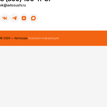
vk@avtosushi.ru
©
2026
— Автосуши
Правовая информация