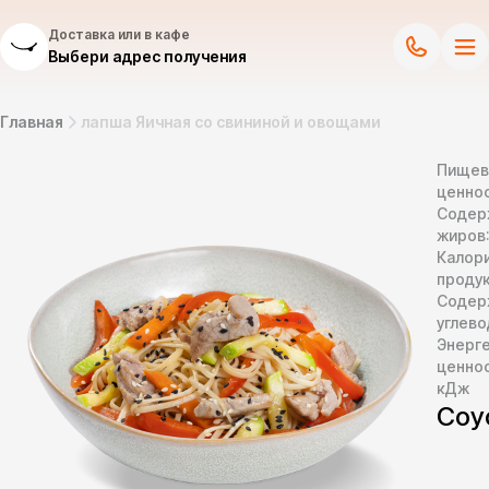
Доставка или в кафе
Выбери адрес получения
Главная
лапша Яичная со свининой и овощами
Пищев
ценнос
Содер
жиров
Калор
продук
Содер
углево
Энерг
ценно
кДж
Соу