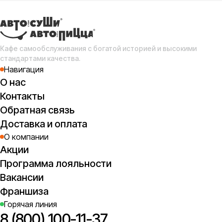
Сл
с
(о
Кафе самообслуживания с богатой историей и высокими
стандартами качества.
Навигация
О нас
Контакты
Обратная связь
Доставка и оплата
О компании
Акции
Программа лояльности
Вакансии
Франшиза
Горячая линия
8 (800) 100-11-37