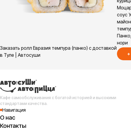
куриц
Моцар
соус У
майон
темпу
Панко,
нори
Заказать ролл Евразия темпура (панко) с доставкой
+
в Туле | Автосуши
Кафе самообслуживания с богатой историей и высокими
стандартами качества.
Навигация
О нас
Контакты