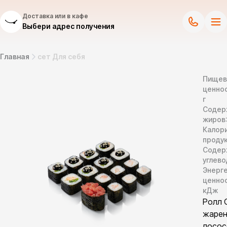
Доставка или в кафе
Выбери адрес получения
Главная
сет Для себя
Пищев
ценнос
г
Содер
жиров
Калор
продук
Содер
углево
Энерг
ценно
кДж
Ролл 
жаре
лосос