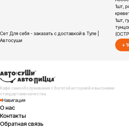
1шт, р
креве
1шт, г
тунцо
Сет Для себя - заказать с доставкой в Туле |
(ОСТ
Автосуши
+
1
Кафе самообслуживания с богатой историей и высокими
стандартами качества.
Навигация
О нас
Контакты
Обратная связь